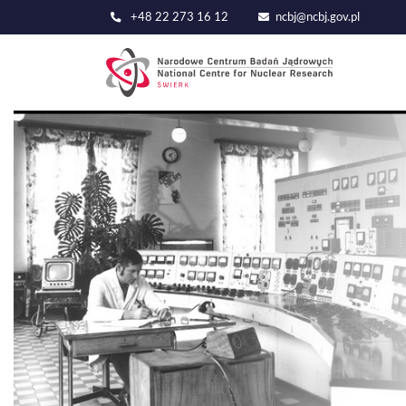
+48 22 273 16 12
ncbj@ncbj.gov.pl
Main
navig